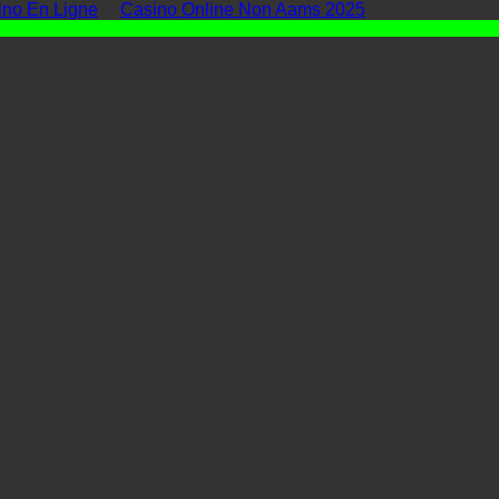
ino En Ligne
Casino Online Non Aams 2025