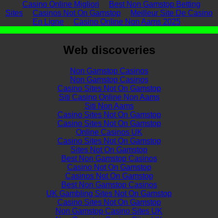
Casino Online Migliori
Best Non Gamstop Betting
Sites
Casinos Not On Gamstop
Meilleur Site De Casino
En Ligne
Casino Online Non Aams 2025
Web discoveries
Non Gamstop Casinos
Non Gamstop Casinos
Casino Sites Not On Gamstop
Siti Casino Online Non Aams
Siti Non Aams
Casino Sites Not On Gamstop
Casino Sites Not On Gamstop
Online Casinos UK
Casino Sites Not On Gamstop
Sites Not On Gamstop
Best Non Gamstop Casinos
Casino Not On Gamstop
Casinos Not On Gamstop
Best Non Gamstop Casinos
UK Gambling Sites Not On Gamstop
Casino Sites Not On Gamstop
Non Gamstop Casino Sites UK