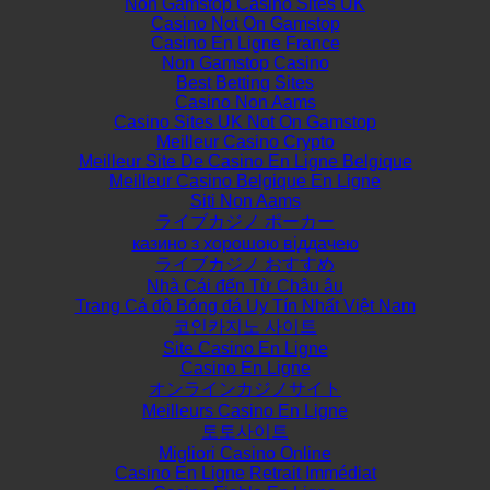
Non Gamstop Casino Sites UK
Casino Not On Gamstop
Casino En Ligne France
Non Gamstop Casino
Best Betting Sites
Casino Non Aams
Casino Sites UK Not On Gamstop
Meilleur Casino Crypto
Meilleur Site De Casino En Ligne Belgique
Meilleur Casino Belgique En Ligne
Siti Non Aams
ライブカジノ ポーカー
казино з хорошою віддачею
ライブカジノ おすすめ
Nhà Cái đến Từ Châu âu
Trang Cá độ Bóng đá Uy Tín Nhất Việt Nam
코인카지노 사이트
Site Casino En Ligne
Casino En Ligne
オンラインカジノサイト
Meilleurs Casino En Ligne
토토사이트
Migliori Casino Online
Casino En Ligne Retrait Immédiat